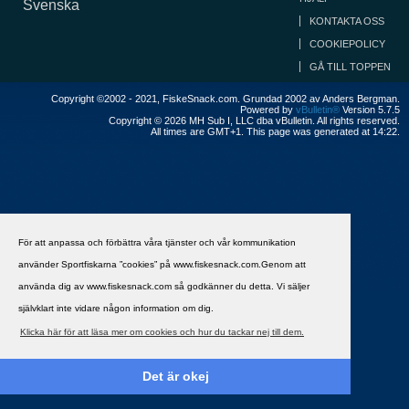
Svenska
KONTAKTA OSS
COOKIEPOLICY
GÅ TILL TOPPEN
Copyright ©2002 - 2021, FiskeSnack.com. Grundad 2002 av Anders Bergman.
Powered by
vBulletin®
Version 5.7.5
Copyright © 2026 MH Sub I, LLC dba vBulletin. All rights reserved.
All times are GMT+1. This page was generated at 14:22.
För att anpassa och förbättra våra tjänster och vår kommunikation
använder Sportfiskarna ”cookies” på www.fiskesnack.com.Genom att
använda dig av www.fiskesnack.com så godkänner du detta. Vi säljer
självklart inte vidare någon information om dig.
Klicka här för att läsa mer om cookies och hur du tackar nej till dem.
Det är okej