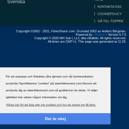
Svenska
KONTAKTA OSS
COOKIEPOLICY
GÅ TILL TOPPEN
Copyright ©2002 - 2021, FiskeSnack.com. Grundad 2002 av Anders Bergman.
Powered by
vBulletin®
Version 5.7.5
Copyright © 2026 MH Sub I, LLC dba vBulletin. All rights reserved.
All times are GMT+1. This page was generated at 11:29.
För att anpassa och förbättra våra tjänster och vår kommunikation
använder Sportfiskarna ”cookies” på www.fiskesnack.com.Genom att
använda dig av www.fiskesnack.com så godkänner du detta. Vi säljer
självklart inte vidare någon information om dig.
Klicka här för att läsa mer om cookies och hur du tackar nej till dem.
Det är okej