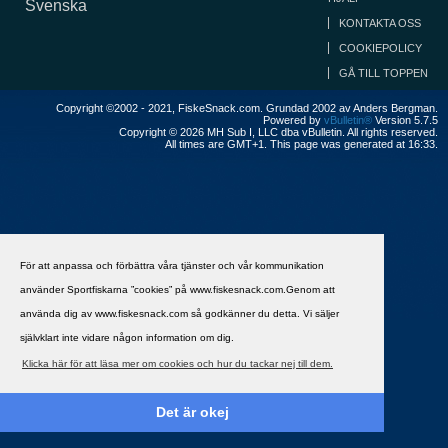
Svenska
KONTAKTA OSS
COOKIEPOLICY
GÅ TILL TOPPEN
Copyright ©2002 - 2021, FiskeSnack.com. Grundad 2002 av Anders Bergman.
Powered by
vBulletin®
Version 5.7.5
Copyright © 2026 MH Sub I, LLC dba vBulletin. All rights reserved.
All times are GMT+1. This page was generated at 16:33.
För att anpassa och förbättra våra tjänster och vår kommunikation
använder Sportfiskarna ”cookies” på www.fiskesnack.com.Genom att
använda dig av www.fiskesnack.com så godkänner du detta. Vi säljer
självklart inte vidare någon information om dig.
Klicka här för att läsa mer om cookies och hur du tackar nej till dem.
Det är okej