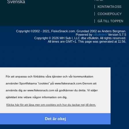
Svenska
KONTAKTA OSS
COOKIEPOLICY
GÅ TILL TOPPEN
Copyright ©2002 - 2021, FiskeSnack.com. Grundad 2002 av Anders Bergman.
Powered by
vBulletin®
Version 5.7.5
Copyright © 2026 MH Sub I, LLC dba vBulletin. All rights reserved.
All times are GMT+1. This page was generated at 11:56.
För att anpassa och förbättra våra tjänster och vår kommunikation
använder Sportfiskarna ”cookies” på www.fiskesnack.com.Genom att
använda dig av www.fiskesnack.com så godkänner du detta. Vi säljer
självklart inte vidare någon information om dig.
Klicka här för att läsa mer om cookies och hur du tackar nej till dem.
Det är okej