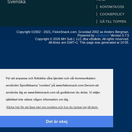
Svenska
KONTAKTA OSS
COOKIEPOLICY
GÅ TILL TOPPEN
Copyright ©2002 - 2021, FiskeSnack.com. Grundad 2002 av Anders Bergman.
Powered by
vBulletin®
Version 5.7.5
Copyright © 2026 MH Sub I, LLC dba vBulletin. All rights reserved.
All times are GMT+1. This page was generated at 14:05.
För att anpassa och förbättra våra tjänster och vår kommunikation
använder Sportfiskarna ”cookies” på www.fiskesnack.com.Genom att
använda dig av www.fiskesnack.com så godkänner du detta. Vi säljer
självklart inte vidare någon information om dig.
Klicka här för att läsa mer om cookies och hur du tackar nej till dem.
Det är okej