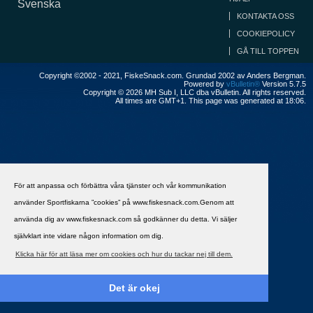
Svenska
KONTAKTA OSS
COOKIEPOLICY
GÅ TILL TOPPEN
Copyright ©2002 - 2021, FiskeSnack.com. Grundad 2002 av Anders Bergman.
Powered by
vBulletin®
Version 5.7.5
Copyright © 2026 MH Sub I, LLC dba vBulletin. All rights reserved.
All times are GMT+1. This page was generated at 18:06.
För att anpassa och förbättra våra tjänster och vår kommunikation
använder Sportfiskarna ”cookies” på www.fiskesnack.com.Genom att
använda dig av www.fiskesnack.com så godkänner du detta. Vi säljer
självklart inte vidare någon information om dig.
Klicka här för att läsa mer om cookies och hur du tackar nej till dem.
Det är okej