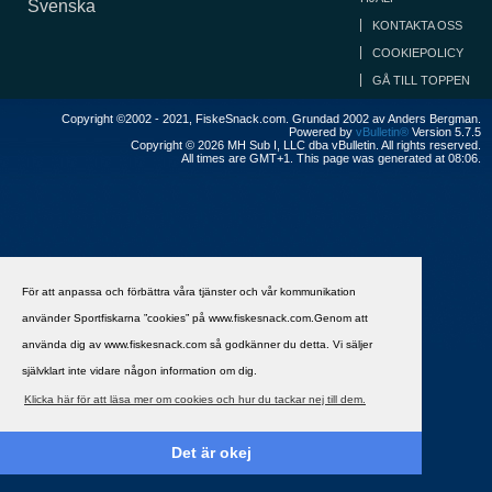
Svenska
KONTAKTA OSS
COOKIEPOLICY
GÅ TILL TOPPEN
Copyright ©2002 - 2021, FiskeSnack.com. Grundad 2002 av Anders Bergman.
Powered by
vBulletin®
Version 5.7.5
Copyright © 2026 MH Sub I, LLC dba vBulletin. All rights reserved.
All times are GMT+1. This page was generated at 08:06.
För att anpassa och förbättra våra tjänster och vår kommunikation
använder Sportfiskarna ”cookies” på www.fiskesnack.com.Genom att
använda dig av www.fiskesnack.com så godkänner du detta. Vi säljer
självklart inte vidare någon information om dig.
Klicka här för att läsa mer om cookies och hur du tackar nej till dem.
Det är okej