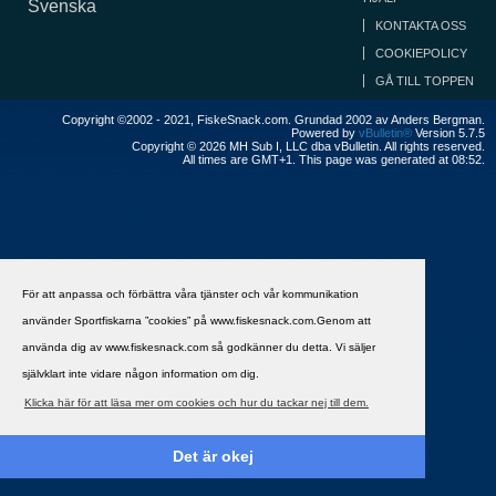
Svenska
KONTAKTA OSS
COOKIEPOLICY
GÅ TILL TOPPEN
Copyright ©2002 - 2021, FiskeSnack.com. Grundad 2002 av Anders Bergman.
Powered by
vBulletin®
Version 5.7.5
Copyright © 2026 MH Sub I, LLC dba vBulletin. All rights reserved.
All times are GMT+1. This page was generated at 08:52.
För att anpassa och förbättra våra tjänster och vår kommunikation
använder Sportfiskarna ”cookies” på www.fiskesnack.com.Genom att
använda dig av www.fiskesnack.com så godkänner du detta. Vi säljer
självklart inte vidare någon information om dig.
Klicka här för att läsa mer om cookies och hur du tackar nej till dem.
Det är okej