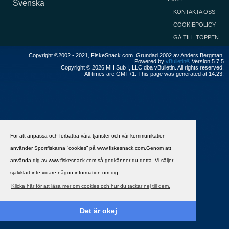
Svenska
KONTAKTA OSS
COOKIEPOLICY
GÅ TILL TOPPEN
Copyright ©2002 - 2021, FiskeSnack.com. Grundad 2002 av Anders Bergman.
Powered by
vBulletin®
Version 5.7.5
Copyright © 2026 MH Sub I, LLC dba vBulletin. All rights reserved.
All times are GMT+1. This page was generated at 14:23.
För att anpassa och förbättra våra tjänster och vår kommunikation
använder Sportfiskarna ”cookies” på www.fiskesnack.com.Genom att
använda dig av www.fiskesnack.com så godkänner du detta. Vi säljer
självklart inte vidare någon information om dig.
Klicka här för att läsa mer om cookies och hur du tackar nej till dem.
Det är okej