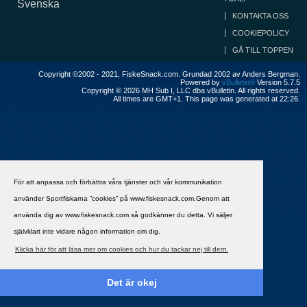
Svenska
KONTAKTA OSS
COOKIEPOLICY
GÅ TILL TOPPEN
Copyright ©2002 - 2021, FiskeSnack.com. Grundad 2002 av Anders Bergman.
Powered by
vBulletin®
Version 5.7.5
Copyright © 2026 MH Sub I, LLC dba vBulletin. All rights reserved.
All times are GMT+1. This page was generated at 22:26.
För att anpassa och förbättra våra tjänster och vår kommunikation
använder Sportfiskarna ”cookies” på www.fiskesnack.com.Genom att
använda dig av www.fiskesnack.com så godkänner du detta. Vi säljer
självklart inte vidare någon information om dig.
Klicka här för att läsa mer om cookies och hur du tackar nej till dem.
Det är okej