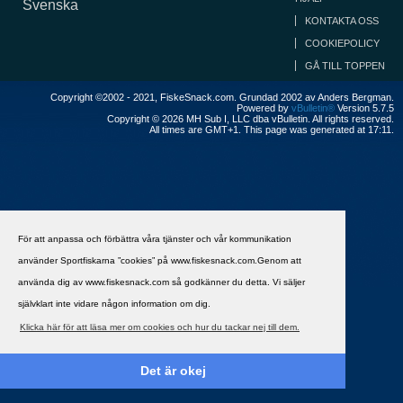
Svenska
KONTAKTA OSS
COOKIEPOLICY
GÅ TILL TOPPEN
Copyright ©2002 - 2021, FiskeSnack.com. Grundad 2002 av Anders Bergman.
Powered by
vBulletin®
Version 5.7.5
Copyright © 2026 MH Sub I, LLC dba vBulletin. All rights reserved.
All times are GMT+1. This page was generated at 17:11.
För att anpassa och förbättra våra tjänster och vår kommunikation
använder Sportfiskarna ”cookies” på www.fiskesnack.com.Genom att
använda dig av www.fiskesnack.com så godkänner du detta. Vi säljer
självklart inte vidare någon information om dig.
Klicka här för att läsa mer om cookies och hur du tackar nej till dem.
Det är okej