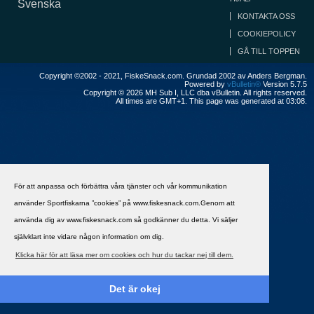
Svenska
KONTAKTA OSS
COOKIEPOLICY
GÅ TILL TOPPEN
Copyright ©2002 - 2021, FiskeSnack.com. Grundad 2002 av Anders Bergman.
Powered by
vBulletin®
Version 5.7.5
Copyright © 2026 MH Sub I, LLC dba vBulletin. All rights reserved.
All times are GMT+1. This page was generated at 03:08.
För att anpassa och förbättra våra tjänster och vår kommunikation
använder Sportfiskarna ”cookies” på www.fiskesnack.com.Genom att
använda dig av www.fiskesnack.com så godkänner du detta. Vi säljer
självklart inte vidare någon information om dig.
Klicka här för att läsa mer om cookies och hur du tackar nej till dem.
Det är okej