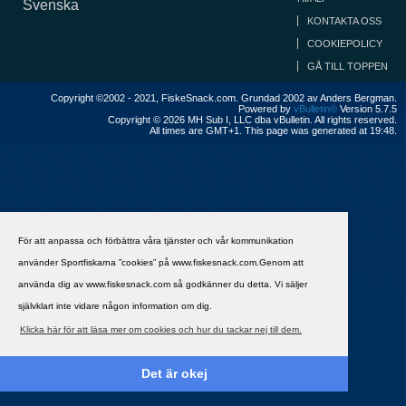
Svenska
KONTAKTA OSS
COOKIEPOLICY
GÅ TILL TOPPEN
Copyright ©2002 - 2021, FiskeSnack.com. Grundad 2002 av Anders Bergman.
Powered by
vBulletin®
Version 5.7.5
Copyright © 2026 MH Sub I, LLC dba vBulletin. All rights reserved.
All times are GMT+1. This page was generated at 19:48.
För att anpassa och förbättra våra tjänster och vår kommunikation
använder Sportfiskarna ”cookies” på www.fiskesnack.com.Genom att
använda dig av www.fiskesnack.com så godkänner du detta. Vi säljer
självklart inte vidare någon information om dig.
Klicka här för att läsa mer om cookies och hur du tackar nej till dem.
Det är okej