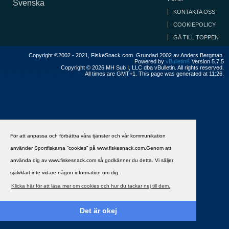
Svenska
KONTAKTA OSS
COOKIEPOLICY
GÅ TILL TOPPEN
Copyright ©2002 - 2021, FiskeSnack.com. Grundad 2002 av Anders Bergman.
Powered by
vBulletin®
Version 5.7.5
Copyright © 2026 MH Sub I, LLC dba vBulletin. All rights reserved.
All times are GMT+1. This page was generated at 11:26.
För att anpassa och förbättra våra tjänster och vår kommunikation
använder Sportfiskarna ”cookies” på www.fiskesnack.com.Genom att
använda dig av www.fiskesnack.com så godkänner du detta. Vi säljer
självklart inte vidare någon information om dig.
Klicka här för att läsa mer om cookies och hur du tackar nej till dem.
Det är okej