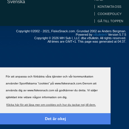
Svenska
KONTAKTA OSS
COOKIEPOLICY
GÅ TILL TOPPEN
Copyright ©2002 - 2021, FiskeSnack.com. Grundad 2002 av Anders Bergman.
Powered by
vBulletin®
Version 5.7.5
Copyright © 2026 MH Sub I, LLC dba vBulletin. All rights reserved.
All times are GMT+1. This page was generated at 04:37.
För att anpassa och förbättra våra tjänster och vår kommunikation
använder Sportfiskarna ”cookies” på www.fiskesnack.com.Genom att
använda dig av www.fiskesnack.com så godkänner du detta. Vi säljer
självklart inte vidare någon information om dig.
Klicka här för att läsa mer om cookies och hur du tackar nej till dem.
Det är okej