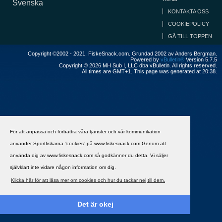
Svenska
KONTAKTA OSS
COOKIEPOLICY
GÅ TILL TOPPEN
Copyright ©2002 - 2021, FiskeSnack.com. Grundad 2002 av Anders Bergman.
Powered by
vBulletin®
Version 5.7.5
Copyright © 2026 MH Sub I, LLC dba vBulletin. All rights reserved.
All times are GMT+1. This page was generated at 20:38.
För att anpassa och förbättra våra tjänster och vår kommunikation
använder Sportfiskarna ”cookies” på www.fiskesnack.com.Genom att
använda dig av www.fiskesnack.com så godkänner du detta. Vi säljer
självklart inte vidare någon information om dig.
Klicka här för att läsa mer om cookies och hur du tackar nej till dem.
Det är okej