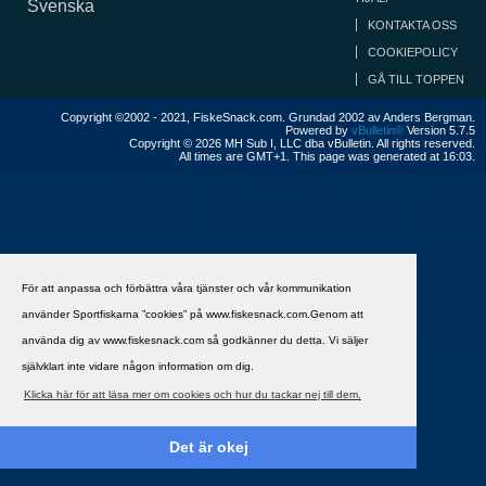
Svenska
KONTAKTA OSS
COOKIEPOLICY
GÅ TILL TOPPEN
Copyright ©2002 - 2021, FiskeSnack.com. Grundad 2002 av Anders Bergman.
Powered by
vBulletin®
Version 5.7.5
Copyright © 2026 MH Sub I, LLC dba vBulletin. All rights reserved.
All times are GMT+1. This page was generated at 16:03.
För att anpassa och förbättra våra tjänster och vår kommunikation
använder Sportfiskarna ”cookies” på www.fiskesnack.com.Genom att
använda dig av www.fiskesnack.com så godkänner du detta. Vi säljer
självklart inte vidare någon information om dig.
Klicka här för att läsa mer om cookies och hur du tackar nej till dem.
Det är okej