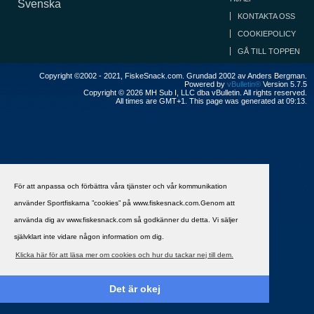
Svenska
KONTAKTA OSS
COOKIEPOLICY
GÅ TILL TOPPEN
Copyright ©2002 - 2021, FiskeSnack.com. Grundad 2002 av Anders Bergman.
Powered by
vBulletin®
Version 5.7.5
Copyright © 2026 MH Sub I, LLC dba vBulletin. All rights reserved.
All times are GMT+1. This page was generated at 09:13.
För att anpassa och förbättra våra tjänster och vår kommunikation
använder Sportfiskarna ”cookies” på www.fiskesnack.com.Genom att
använda dig av www.fiskesnack.com så godkänner du detta. Vi säljer
självklart inte vidare någon information om dig.
Klicka här för att läsa mer om cookies och hur du tackar nej till dem.
Det är okej