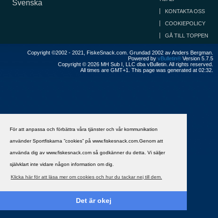
Svenska
KONTAKTA OSS
COOKIEPOLICY
GÅ TILL TOPPEN
Copyright ©2002 - 2021, FiskeSnack.com. Grundad 2002 av Anders Bergman.
Powered by
vBulletin®
Version 5.7.5
Copyright © 2026 MH Sub I, LLC dba vBulletin. All rights reserved.
All times are GMT+1. This page was generated at 02:32.
För att anpassa och förbättra våra tjänster och vår kommunikation
använder Sportfiskarna ”cookies” på www.fiskesnack.com.Genom att
använda dig av www.fiskesnack.com så godkänner du detta. Vi säljer
självklart inte vidare någon information om dig.
Klicka här för att läsa mer om cookies och hur du tackar nej till dem.
Det är okej