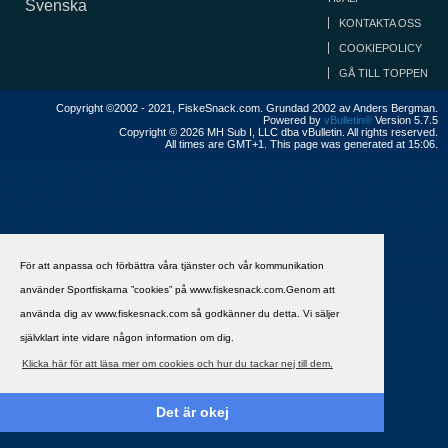
Svenska
KONTAKTA OSS
COOKIEPOLICY
GÅ TILL TOPPEN
Copyright ©2002 - 2021, FiskeSnack.com. Grundad 2002 av Anders Bergman.
Powered by
vBulletin®
Version 5.7.5
Copyright © 2026 MH Sub I, LLC dba vBulletin. All rights reserved.
All times are GMT+1. This page was generated at 15:06.
För att anpassa och förbättra våra tjänster och vår kommunikation
använder Sportfiskarna ”cookies” på www.fiskesnack.com.Genom att
använda dig av www.fiskesnack.com så godkänner du detta. Vi säljer
självklart inte vidare någon information om dig.
Klicka här för att läsa mer om cookies och hur du tackar nej till dem.
Det är okej