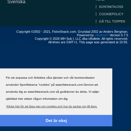
Svenska
KONTAKTA OSS
COOKIEPOLICY
GÅ TILL TOPPEN
Copyright ©2002 - 2021, FiskeSnack.com. Grundad 2002 av Anders Bergman.
Powered by
vBulletin®
Version 5.7.5
Copyright © 2026 MH Sub I, LLC dba vBulletin. All rights reserved.
All times are GMT+1. This page was generated at 15:55.
För att anpassa och förbättra våra tjänster och vår kommunikation
använder Sportfiskarna ”cookies” på www.fiskesnack.com.Genom att
använda dig av www.fiskesnack.com så godkänner du detta. Vi säljer
självklart inte vidare någon information om dig.
Klicka här för att läsa mer om cookies och hur du tackar nej till dem.
Det är okej