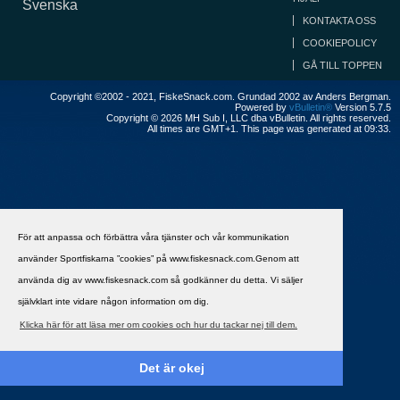
Svenska
KONTAKTA OSS
COOKIEPOLICY
GÅ TILL TOPPEN
Copyright ©2002 - 2021, FiskeSnack.com. Grundad 2002 av Anders Bergman.
Powered by
vBulletin®
Version 5.7.5
Copyright © 2026 MH Sub I, LLC dba vBulletin. All rights reserved.
All times are GMT+1. This page was generated at 09:33.
För att anpassa och förbättra våra tjänster och vår kommunikation
använder Sportfiskarna ”cookies” på www.fiskesnack.com.Genom att
använda dig av www.fiskesnack.com så godkänner du detta. Vi säljer
självklart inte vidare någon information om dig.
Klicka här för att läsa mer om cookies och hur du tackar nej till dem.
Det är okej