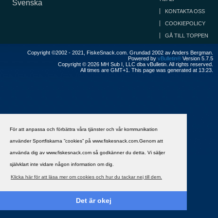
Svenska
KONTAKTA OSS
COOKIEPOLICY
GÅ TILL TOPPEN
Copyright ©2002 - 2021, FiskeSnack.com. Grundad 2002 av Anders Bergman.
Powered by
vBulletin®
Version 5.7.5
Copyright © 2026 MH Sub I, LLC dba vBulletin. All rights reserved.
All times are GMT+1. This page was generated at 13:23.
För att anpassa och förbättra våra tjänster och vår kommunikation
använder Sportfiskarna ”cookies” på www.fiskesnack.com.Genom att
använda dig av www.fiskesnack.com så godkänner du detta. Vi säljer
självklart inte vidare någon information om dig.
Klicka här för att läsa mer om cookies och hur du tackar nej till dem.
Det är okej