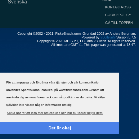
Svenska
KONTAKTA OSS
COOKIEPOLICY
GÅ TILL TOPPEN
Copyright ©2002 - 2021, FiskeSnack.com. Grundad 2002 av Anders Bergman.
Powered by
vBulletin®
Version 5.7.5
Copyright © 2026 MH Sub I, LLC dba vBulletin. All rights reserved.
All times are GMT+1. This page was generated at 13:47.
För att anpassa och förbättra våra tjänster och vår kommunikation
använder Sportfiskarna ”cookies” på www.fiskesnack.com.Genom att
använda dig av www.fiskesnack.com så godkänner du detta. Vi säljer
självklart inte vidare någon information om dig.
Klicka här för att läsa mer om cookies och hur du tackar nej till dem.
Det är okej