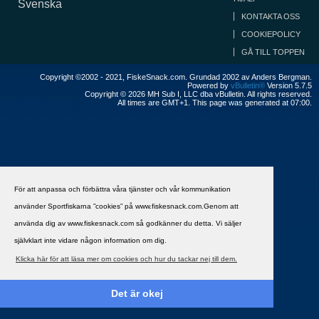
Svenska
KONTAKTA OSS
COOKIEPOLICY
GÅ TILL TOPPEN
Copyright ©2002 - 2021, FiskeSnack.com. Grundad 2002 av Anders Bergman.
Powered by
vBulletin®
Version 5.7.5
Copyright © 2026 MH Sub I, LLC dba vBulletin. All rights reserved.
All times are GMT+1. This page was generated at 07:00.
För att anpassa och förbättra våra tjänster och vår kommunikation
använder Sportfiskarna ”cookies” på www.fiskesnack.com.Genom att
använda dig av www.fiskesnack.com så godkänner du detta. Vi säljer
självklart inte vidare någon information om dig.
Klicka här för att läsa mer om cookies och hur du tackar nej till dem.
Det är okej