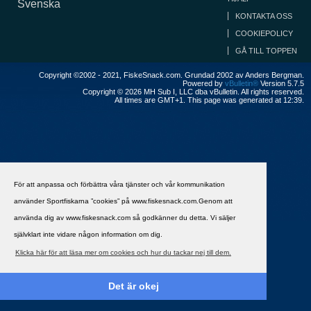
Svenska
KONTAKTA OSS
COOKIEPOLICY
GÅ TILL TOPPEN
Copyright ©2002 - 2021, FiskeSnack.com. Grundad 2002 av Anders Bergman.
Powered by
vBulletin®
Version 5.7.5
Copyright © 2026 MH Sub I, LLC dba vBulletin. All rights reserved.
All times are GMT+1. This page was generated at 12:39.
För att anpassa och förbättra våra tjänster och vår kommunikation
använder Sportfiskarna ”cookies” på www.fiskesnack.com.Genom att
använda dig av www.fiskesnack.com så godkänner du detta. Vi säljer
självklart inte vidare någon information om dig.
Klicka här för att läsa mer om cookies och hur du tackar nej till dem.
Det är okej