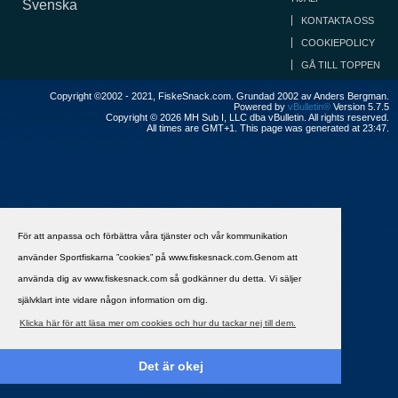
Svenska
KONTAKTA OSS
COOKIEPOLICY
GÅ TILL TOPPEN
Copyright ©2002 - 2021, FiskeSnack.com. Grundad 2002 av Anders Bergman.
Powered by
vBulletin®
Version 5.7.5
Copyright © 2026 MH Sub I, LLC dba vBulletin. All rights reserved.
All times are GMT+1. This page was generated at 23:47.
För att anpassa och förbättra våra tjänster och vår kommunikation
använder Sportfiskarna ”cookies” på www.fiskesnack.com.Genom att
använda dig av www.fiskesnack.com så godkänner du detta. Vi säljer
självklart inte vidare någon information om dig.
Klicka här för att läsa mer om cookies och hur du tackar nej till dem.
Det är okej