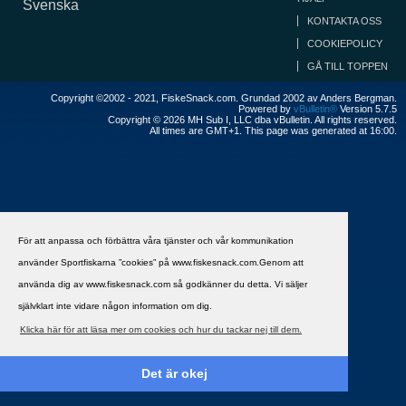
Svenska
KONTAKTA OSS
COOKIEPOLICY
GÅ TILL TOPPEN
Copyright ©2002 - 2021, FiskeSnack.com. Grundad 2002 av Anders Bergman.
Powered by
vBulletin®
Version 5.7.5
Copyright © 2026 MH Sub I, LLC dba vBulletin. All rights reserved.
All times are GMT+1. This page was generated at 16:00.
För att anpassa och förbättra våra tjänster och vår kommunikation
använder Sportfiskarna ”cookies” på www.fiskesnack.com.Genom att
använda dig av www.fiskesnack.com så godkänner du detta. Vi säljer
självklart inte vidare någon information om dig.
Klicka här för att läsa mer om cookies och hur du tackar nej till dem.
Det är okej