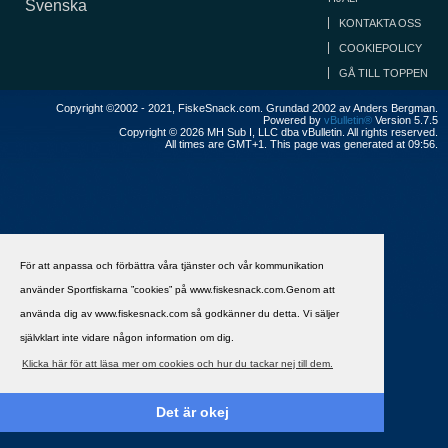
Svenska
KONTAKTA OSS
COOKIEPOLICY
GÅ TILL TOPPEN
Copyright ©2002 - 2021, FiskeSnack.com. Grundad 2002 av Anders Bergman.
Powered by
vBulletin®
Version 5.7.5
Copyright © 2026 MH Sub I, LLC dba vBulletin. All rights reserved.
All times are GMT+1. This page was generated at 09:56.
För att anpassa och förbättra våra tjänster och vår kommunikation
använder Sportfiskarna ”cookies” på www.fiskesnack.com.Genom att
använda dig av www.fiskesnack.com så godkänner du detta. Vi säljer
självklart inte vidare någon information om dig.
Klicka här för att läsa mer om cookies och hur du tackar nej till dem.
Det är okej