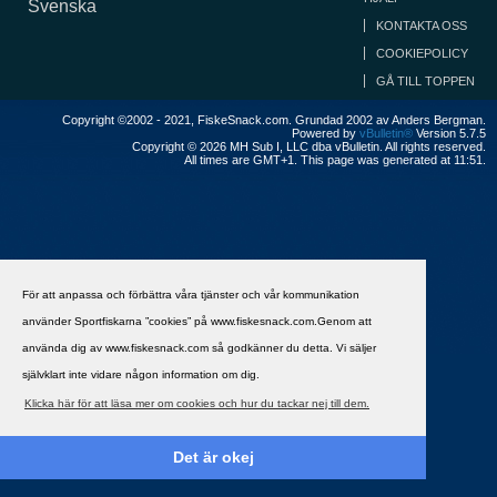
Svenska
KONTAKTA OSS
COOKIEPOLICY
GÅ TILL TOPPEN
Copyright ©2002 - 2021, FiskeSnack.com. Grundad 2002 av Anders Bergman.
Powered by
vBulletin®
Version 5.7.5
Copyright © 2026 MH Sub I, LLC dba vBulletin. All rights reserved.
All times are GMT+1. This page was generated at 11:51.
För att anpassa och förbättra våra tjänster och vår kommunikation
använder Sportfiskarna ”cookies” på www.fiskesnack.com.Genom att
använda dig av www.fiskesnack.com så godkänner du detta. Vi säljer
självklart inte vidare någon information om dig.
Klicka här för att läsa mer om cookies och hur du tackar nej till dem.
Det är okej