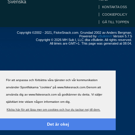
Svenska
KONTAKTA OSS
COOKIEPOLICY
GÅ TILL TOPPEN
Copyright ©2002 - 2021, FiskeSnack.com. Grundad 2002 av Anders Bergman.
Powered by
vBulletin®
Version 5.7.5
Copyright © 2026 MH Sub I, LLC dba vBulletin. All rights reserved.
All times are GMT+1. This page was generated at 08:04.
För att anpassa och förbättra våra tjänster och vår kommunikation
använder Sportfiskarna ”cookies” på www.fiskesnack.com.Genom att
använda dig av www.fiskesnack.com så godkänner du detta. Vi säljer
självklart inte vidare någon information om dig.
Klicka här för att läsa mer om cookies och hur du tackar nej till dem.
Det är okej