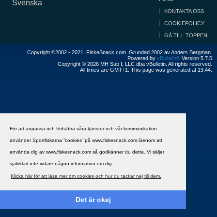
Svenska
KONTAKTA OSS
COOKIEPOLICY
GÅ TILL TOPPEN
Copyright ©2002 - 2021, FiskeSnack.com. Grundad 2002 av Anders Bergman.
Powered by
vBulletin®
Version 5.7.5
Copyright © 2026 MH Sub I, LLC dba vBulletin. All rights reserved.
All times are GMT+1. This page was generated at 13:44.
För att anpassa och förbättra våra tjänster och vår kommunikation
använder Sportfiskarna ”cookies” på www.fiskesnack.com.Genom att
använda dig av www.fiskesnack.com så godkänner du detta. Vi säljer
självklart inte vidare någon information om dig.
Klicka här för att läsa mer om cookies och hur du tackar nej till dem.
Det är okej