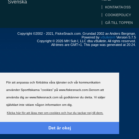
Svenska
KONTAKTA OSS
COOKIEPOLICY
GÅ TILL TOPPEN
Copyright ©2002 - 2021, FiskeSnack.com. Grundad 2002 av Anders Bergman.
Powered by
vBulletin®
Version 5.7.5
Copyright © 2026 MH Sub I, LLC dba vBulletin. All rights reserved.
All times are GMT+1. This page was generated at 20:24.
För att anpassa och förbättra våra tjänster och vår kommunikation
använder Sportfiskarna ”cookies” på www.fiskesnack.com.Genom att
använda dig av www.fiskesnack.com så godkänner du detta. Vi säljer
självklart inte vidare någon information om dig.
Klicka här för att läsa mer om cookies och hur du tackar nej till dem.
Det är okej