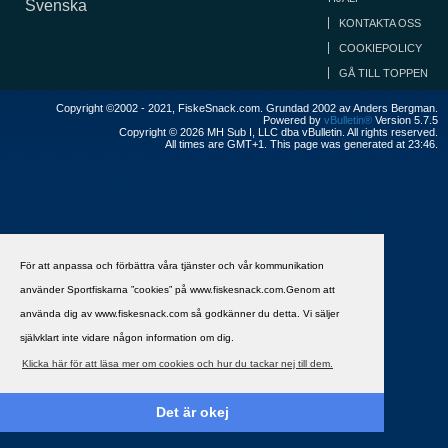
Svenska
KONTAKTA OSS
COOKIEPOLICY
GÅ TILL TOPPEN
Copyright ©2002 - 2021, FiskeSnack.com. Grundad 2002 av Anders Bergman.
Powered by
vBulletin®
Version 5.7.5
Copyright © 2026 MH Sub I, LLC dba vBulletin. All rights reserved.
All times are GMT+1. This page was generated at 23:46.
För att anpassa och förbättra våra tjänster och vår kommunikation
använder Sportfiskarna ”cookies” på www.fiskesnack.com.Genom att
använda dig av www.fiskesnack.com så godkänner du detta. Vi säljer
självklart inte vidare någon information om dig.
Klicka här för att läsa mer om cookies och hur du tackar nej till dem.
Det är okej