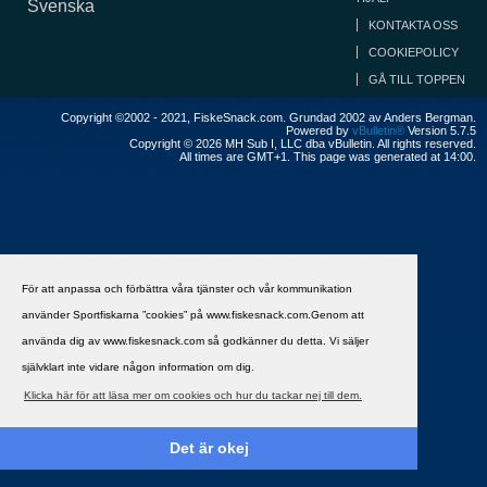
Svenska
KONTAKTA OSS
COOKIEPOLICY
GÅ TILL TOPPEN
Copyright ©2002 - 2021, FiskeSnack.com. Grundad 2002 av Anders Bergman.
Powered by
vBulletin®
Version 5.7.5
Copyright © 2026 MH Sub I, LLC dba vBulletin. All rights reserved.
All times are GMT+1. This page was generated at 14:00.
För att anpassa och förbättra våra tjänster och vår kommunikation
använder Sportfiskarna ”cookies” på www.fiskesnack.com.Genom att
använda dig av www.fiskesnack.com så godkänner du detta. Vi säljer
självklart inte vidare någon information om dig.
Klicka här för att läsa mer om cookies och hur du tackar nej till dem.
Det är okej