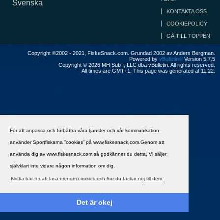
Svenska
KONTAKTA OSS
COOKIEPOLICY
GÅ TILL TOPPEN
Copyright ©2002 - 2021, FiskeSnack.com. Grundad 2002 av Anders Bergman.
Powered by
vBulletin®
Version 5.7.5
Copyright © 2026 MH Sub I, LLC dba vBulletin. All rights reserved.
All times are GMT+1. This page was generated at 11:22.
För att anpassa och förbättra våra tjänster och vår kommunikation
använder Sportfiskarna ”cookies” på www.fiskesnack.com.Genom att
använda dig av www.fiskesnack.com så godkänner du detta. Vi säljer
självklart inte vidare någon information om dig.
Klicka här för att läsa mer om cookies och hur du tackar nej till dem.
Det är okej