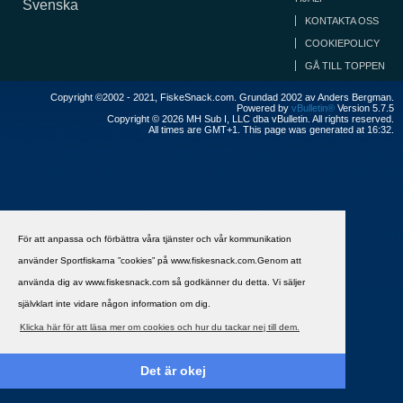
Svenska
KONTAKTA OSS
COOKIEPOLICY
GÅ TILL TOPPEN
Copyright ©2002 - 2021, FiskeSnack.com. Grundad 2002 av Anders Bergman.
Powered by
vBulletin®
Version 5.7.5
Copyright © 2026 MH Sub I, LLC dba vBulletin. All rights reserved.
All times are GMT+1. This page was generated at 16:32.
För att anpassa och förbättra våra tjänster och vår kommunikation
använder Sportfiskarna ”cookies” på www.fiskesnack.com.Genom att
använda dig av www.fiskesnack.com så godkänner du detta. Vi säljer
självklart inte vidare någon information om dig.
Klicka här för att läsa mer om cookies och hur du tackar nej till dem.
Det är okej