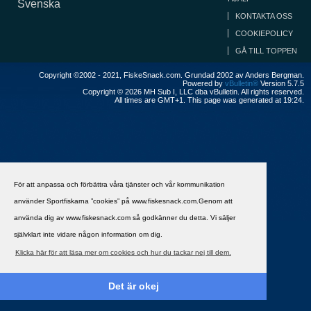
Svenska
KONTAKTA OSS
COOKIEPOLICY
GÅ TILL TOPPEN
Copyright ©2002 - 2021, FiskeSnack.com. Grundad 2002 av Anders Bergman.
Powered by
vBulletin®
Version 5.7.5
Copyright © 2026 MH Sub I, LLC dba vBulletin. All rights reserved.
All times are GMT+1. This page was generated at 19:24.
För att anpassa och förbättra våra tjänster och vår kommunikation
använder Sportfiskarna ”cookies” på www.fiskesnack.com.Genom att
använda dig av www.fiskesnack.com så godkänner du detta. Vi säljer
självklart inte vidare någon information om dig.
Klicka här för att läsa mer om cookies och hur du tackar nej till dem.
Det är okej