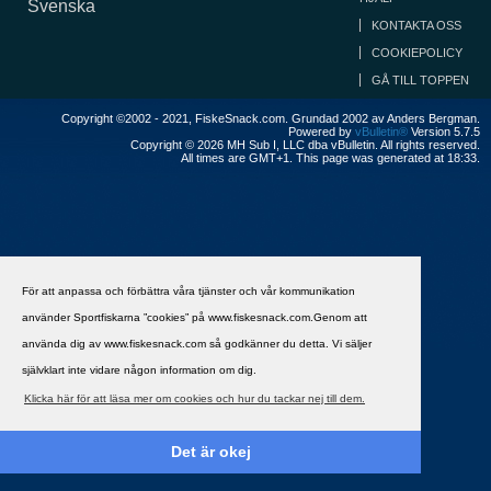
Svenska
KONTAKTA OSS
COOKIEPOLICY
GÅ TILL TOPPEN
Copyright ©2002 - 2021, FiskeSnack.com. Grundad 2002 av Anders Bergman.
Powered by
vBulletin®
Version 5.7.5
Copyright © 2026 MH Sub I, LLC dba vBulletin. All rights reserved.
All times are GMT+1. This page was generated at 18:33.
För att anpassa och förbättra våra tjänster och vår kommunikation
använder Sportfiskarna ”cookies” på www.fiskesnack.com.Genom att
använda dig av www.fiskesnack.com så godkänner du detta. Vi säljer
självklart inte vidare någon information om dig.
Klicka här för att läsa mer om cookies och hur du tackar nej till dem.
Det är okej