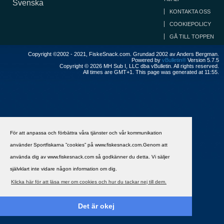
Svenska
KONTAKTA OSS
COOKIEPOLICY
GÅ TILL TOPPEN
Copyright ©2002 - 2021, FiskeSnack.com. Grundad 2002 av Anders Bergman.
Powered by
vBulletin®
Version 5.7.5
Copyright © 2026 MH Sub I, LLC dba vBulletin. All rights reserved.
All times are GMT+1. This page was generated at 11:55.
För att anpassa och förbättra våra tjänster och vår kommunikation
använder Sportfiskarna ”cookies” på www.fiskesnack.com.Genom att
använda dig av www.fiskesnack.com så godkänner du detta. Vi säljer
självklart inte vidare någon information om dig.
Klicka här för att läsa mer om cookies och hur du tackar nej till dem.
Det är okej