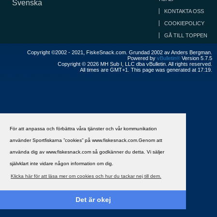
Svenska
KONTAKTA OSS
COOKIEPOLICY
GÅ TILL TOPPEN
Copyright ©2002 - 2021, FiskeSnack.com. Grundad 2002 av Anders Bergman.
Powered by
vBulletin®
Version 5.7.5
Copyright © 2026 MH Sub I, LLC dba vBulletin. All rights reserved.
All times are GMT+1. This page was generated at 17:19.
För att anpassa och förbättra våra tjänster och vår kommunikation
använder Sportfiskarna ”cookies” på www.fiskesnack.com.Genom att
använda dig av www.fiskesnack.com så godkänner du detta. Vi säljer
självklart inte vidare någon information om dig.
Klicka här för att läsa mer om cookies och hur du tackar nej till dem.
Det är okej