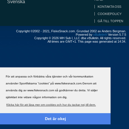
Svenska
KONTAKTA OSS
COOKIEPOLICY
GÅ TILL TOPPEN
Copyright ©2002 - 2021, FiskeSnack.com. Grundad 2002 av Anders Bergman.
Powered by
vBulletin®
Version 5.7.5
Copyright © 2026 MH Sub I, LLC dba vBulletin. All rights reserved.
All times are GMT+1. This page was generated at 14:34.
För att anpassa och förbättra våra tjänster och vår kommunikation
använder Sportfiskarna ”cookies” på www.fiskesnack.com.Genom att
använda dig av www.fiskesnack.com så godkänner du detta. Vi säljer
självklart inte vidare någon information om dig.
Klicka här för att läsa mer om cookies och hur du tackar nej till dem.
Det är okej