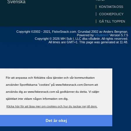
Svenska
KONTAKTA OSS
COOKIEPOLICY
GÅ TILL TOPPEN
Copyright ©2002 - 2021, FiskeSnack.com. Grundad 2002 av Anders Bergman.
Powered by
vBulletin®
Version 5.7.5
Copyright © 2026 MH Sub I, LLC dba vBulletin. All rights reserved.
All times are GMT+1. This page was generated at 11:48.
För att anpassa och förbättra våra tjänster och vår kommunikation
använder Sportfiskarna ”cookies” på www.fiskesnack.com.Genom att
använda dig av www.fiskesnack.com så godkänner du detta. Vi säljer
självklart inte vidare någon information om dig.
Klicka här för att läsa mer om cookies och hur du tackar nej till dem.
Det är okej