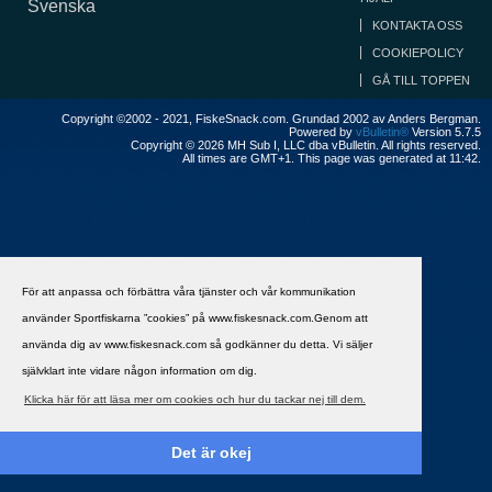
Svenska
KONTAKTA OSS
COOKIEPOLICY
GÅ TILL TOPPEN
Copyright ©2002 - 2021, FiskeSnack.com. Grundad 2002 av Anders Bergman.
Powered by
vBulletin®
Version 5.7.5
Copyright © 2026 MH Sub I, LLC dba vBulletin. All rights reserved.
All times are GMT+1. This page was generated at 11:42.
För att anpassa och förbättra våra tjänster och vår kommunikation
använder Sportfiskarna ”cookies” på www.fiskesnack.com.Genom att
använda dig av www.fiskesnack.com så godkänner du detta. Vi säljer
självklart inte vidare någon information om dig.
Klicka här för att läsa mer om cookies och hur du tackar nej till dem.
Det är okej