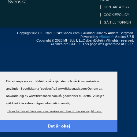
Svenska
KONTAKTA OSS
COOKIEPOLICY
GÅ TILL TOPPEN
Copyright ©2002 - 2021, FiskeSnack.com. Grundad 2002 av Anders Bergman.
Powered by
vBulletin®
Version 5.7.5
Copyright © 2026 MH Sub I, LLC dba vBulletin. All rights reserved.
All times are GMT+1. This page was generated at 15:27.
För att anpassa och förbättra våra tjänster och vår kommunikation
använder Sportfiskarna ”cookies” på www.fiskesnack.com.Genom att
använda dig av www.fiskesnack.com så godkänner du detta. Vi säljer
självklart inte vidare någon information om dig.
Klicka här för att läsa mer om cookies och hur du tackar nej till dem.
Det är okej