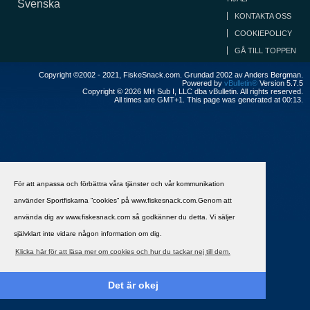
Svenska
KONTAKTA OSS
COOKIEPOLICY
GÅ TILL TOPPEN
Copyright ©2002 - 2021, FiskeSnack.com. Grundad 2002 av Anders Bergman.
Powered by
vBulletin®
Version 5.7.5
Copyright © 2026 MH Sub I, LLC dba vBulletin. All rights reserved.
All times are GMT+1. This page was generated at 00:13.
För att anpassa och förbättra våra tjänster och vår kommunikation
använder Sportfiskarna ”cookies” på www.fiskesnack.com.Genom att
använda dig av www.fiskesnack.com så godkänner du detta. Vi säljer
självklart inte vidare någon information om dig.
Klicka här för att läsa mer om cookies och hur du tackar nej till dem.
Det är okej