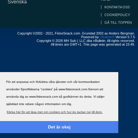
Svenska
KONTAKTA OSS
COOKIEPOLICY
GÅ TILL TOPPEN
Copyright ©2002 - 2021, FiskeSnack.com. Grundad 2002 av Anders Bergman.
Powered by
vBulletin®
Version 5.7.5
Copyright © 2026 MH Sub I, LLC dba vBulletin. All rights reserved.
All times are GMT+1. This page was generated at 15:49.
För att anpassa och förbättra våra tjänster och vår kommunikation
använder Sportfiskarna ”cookies” på www.fiskesnack.com.Genom att
använda dig av www.fiskesnack.com så godkänner du detta. Vi säljer
självklart inte vidare någon information om dig.
Klicka här för att läsa mer om cookies och hur du tackar nej till dem.
Det är okej