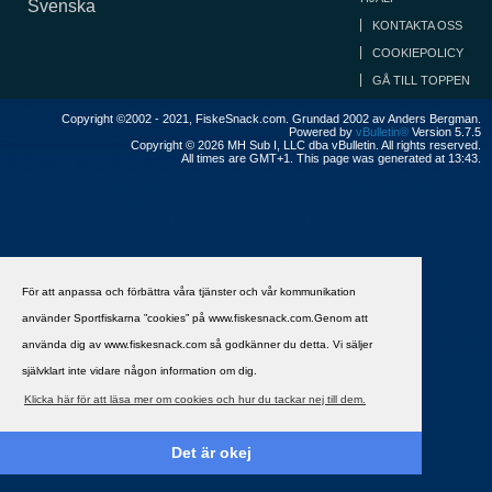
Svenska
KONTAKTA OSS
COOKIEPOLICY
GÅ TILL TOPPEN
Copyright ©2002 - 2021, FiskeSnack.com. Grundad 2002 av Anders Bergman.
Powered by
vBulletin®
Version 5.7.5
Copyright © 2026 MH Sub I, LLC dba vBulletin. All rights reserved.
All times are GMT+1. This page was generated at 13:43.
För att anpassa och förbättra våra tjänster och vår kommunikation
använder Sportfiskarna ”cookies” på www.fiskesnack.com.Genom att
använda dig av www.fiskesnack.com så godkänner du detta. Vi säljer
självklart inte vidare någon information om dig.
Klicka här för att läsa mer om cookies och hur du tackar nej till dem.
Det är okej