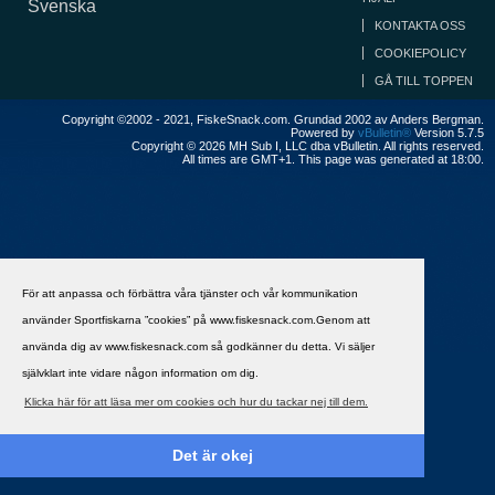
Svenska
KONTAKTA OSS
COOKIEPOLICY
GÅ TILL TOPPEN
Copyright ©2002 - 2021, FiskeSnack.com. Grundad 2002 av Anders Bergman.
Powered by
vBulletin®
Version 5.7.5
Copyright © 2026 MH Sub I, LLC dba vBulletin. All rights reserved.
All times are GMT+1. This page was generated at 18:00.
För att anpassa och förbättra våra tjänster och vår kommunikation
använder Sportfiskarna ”cookies” på www.fiskesnack.com.Genom att
använda dig av www.fiskesnack.com så godkänner du detta. Vi säljer
självklart inte vidare någon information om dig.
Klicka här för att läsa mer om cookies och hur du tackar nej till dem.
Det är okej