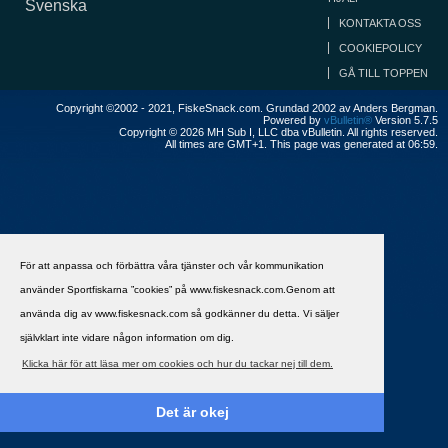
Svenska
KONTAKTA OSS
COOKIEPOLICY
GÅ TILL TOPPEN
Copyright ©2002 - 2021, FiskeSnack.com. Grundad 2002 av Anders Bergman.
Powered by
vBulletin®
Version 5.7.5
Copyright © 2026 MH Sub I, LLC dba vBulletin. All rights reserved.
All times are GMT+1. This page was generated at 06:59.
För att anpassa och förbättra våra tjänster och vår kommunikation
använder Sportfiskarna ”cookies” på www.fiskesnack.com.Genom att
använda dig av www.fiskesnack.com så godkänner du detta. Vi säljer
självklart inte vidare någon information om dig.
Klicka här för att läsa mer om cookies och hur du tackar nej till dem.
Det är okej